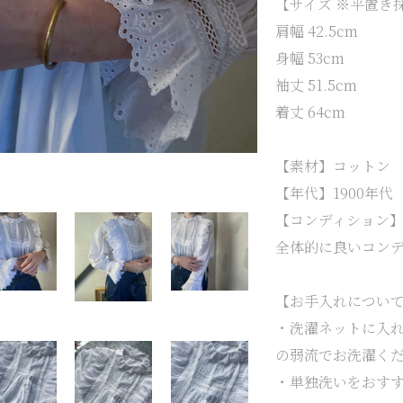
【サイズ ※平置き
肩幅
42.5cm
身幅
53cm
袖丈
51.5cm
着丈
64cm
【素材】コットン
【年代】1900年代
【コンディション
全体的に良いコン
【お手入れについ
・洗濯ネットに入
の弱流でお洗濯く
・単独洗いをおす