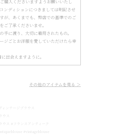
ご購入くださいますようお願いいたし
コンディションにつきましては明記させ
すが、あくまでも、弊店での基準でのご
をご了承くださいませ。
の手に渡り、大切に着用されたもの。
ージごとお洋服を愛していただけたら幸
着に出会えますように。
その他のアイテムを見る ＞
ヴィンテージブラウス
ラウス
ラウス
#フランスアンティーク
ntiqueblouse #vintageblouse