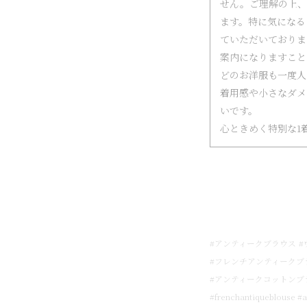
せん。ご理解の上、
ます。特に気になる
ていただいておりま
案内になりますこと
どのお洋服も一度人
着用感や小さなダメ
いです。
心ときめく特別な1
#アンティークブラウス
#
#フレンチアンティークブ
#アンティークコットンブ
#frenchantiqueblouse #a