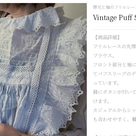
襟元と袖のフリルレー
Vintage Puff 
【商品詳細】
フリルレースの丸
ブラウス。
フロント部分と袖
てパフスリーブの
っています。
肩にボタンが付い
けます。
カジュアルからシ
も合わせやすく、