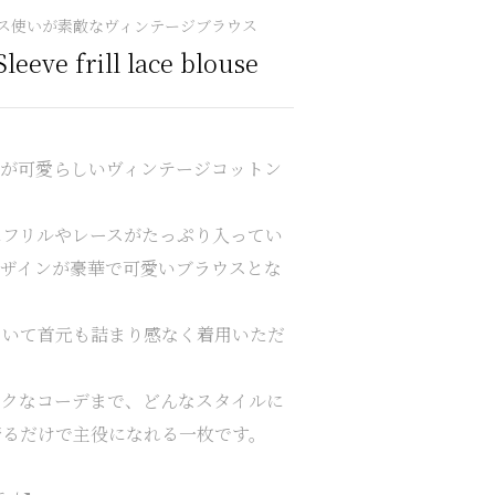
ス使いが素敵なヴィンテージブラウス
Sleeve frill lace
blouse
襟が可愛らしいヴィンテージコットン
にフリルやレースがたっぷり入ってい
デザインが豪華で可愛いブラウスとな
ていて首元も詰まり感なく着用いただ
ックなコーデまで、どんなスタイルに
着るだけで主役になれる一枚です。