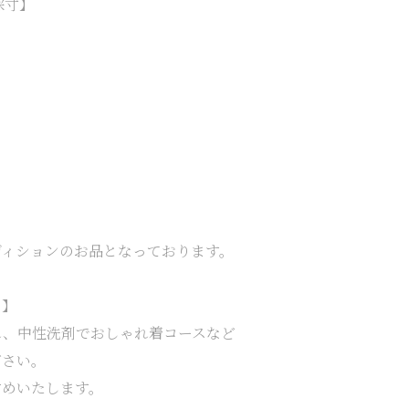
採寸】
】
ディションのお品となっております。
て】
れ、中性洗剤でおしゃれ着コースなど
ださい。
すめいたします。