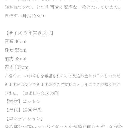
施されていて、とても可愛く贅沢な一枚となっています。
※モデル身長158cm
【サイズ ※平置き採寸】
肩幅 40cm
身幅 55cm
袖丈 58cm
着丈
132cm
※裾カットのお直しを希望される方は別途料金とお日にちいただ
きますがお受けできますのでご注文時にメールにてご連絡くださ
いませ。（お直し料金1,650円）
【素材】コットン
【年代】1900年代
【コンディション】
後ろ部分に薄いシミがございますが殆ど目立たず、年代物